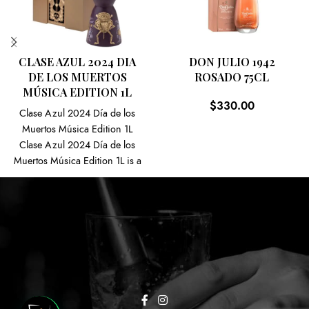
CLASE AZUL 2024 DIA
DON JULIO 1942
DE LOS MUERTOS
ROSADO 75CL
MÚSICA EDITION 1L
$
330.00
Clase Azul 2024 Día de los
Muertos Música Edition 1L
Clase Azul 2024 Día de los
Muertos Música Edition 1L is a
stunning, limited-edition tequila
crafted to honor Mexico’s most
vibrant tradition—this time
through the universal language
of music. It combines artistic
beauty, cultural homage, and
Clase Azul’s signature tequila
in a collectible 1-liter bottle.