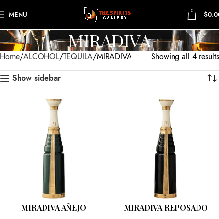
0
MENU
$
0.0
MIRADIVA
Home
ALCOHOL
TEQUILA
MIRADIVA
Showing all 4 results
Show sidebar
MIRADIVA AÑEJO
MIRADIVA REPOSADO